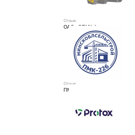
Отзыв:
ОАО «СПМК-4»
Отзыв:
ПМК 226