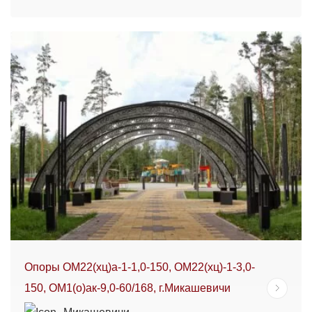
Опоры ОМ22(хц)а-1-1,0-150, ОМ22(хц)-1-3,0-
150, ОМ1(о)ак-9,0-60/168, г.Микашевичи