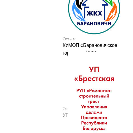
Отзыв:
КУМОП «Барановичское
городское ЖКХ»
Отзыв:
УП «БрестскаяСПМК-40»