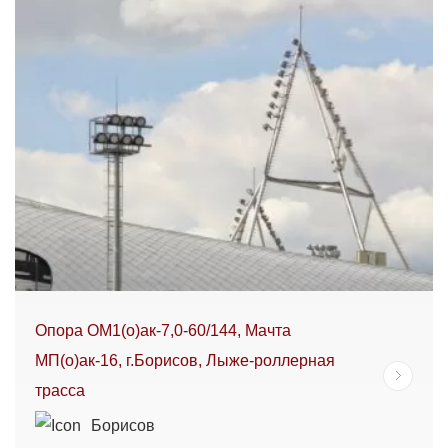
Опора ОМ1(о)ак-7,0-60/144, Мачта
МП(о)ак-16, г.Борисов, Лыже-роллерная
трасса
Борисов