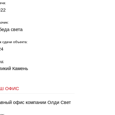
ача:
22
азчик:
беда света
к сдачи объекта:
24
од:
ликий Камень
Ш ОФИС
авный офис компании Олди Свет
ск: