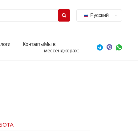
Русский
Мы в
алоги
Контакты
мессенджерах:
БОТА