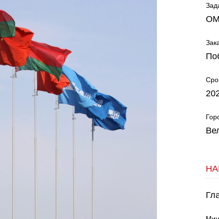
Зад
ОМ
Зак
По
Сро
20
Гор
Ве
НА
Гл
Мин