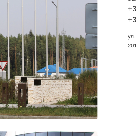
+3
+3
ул.
20