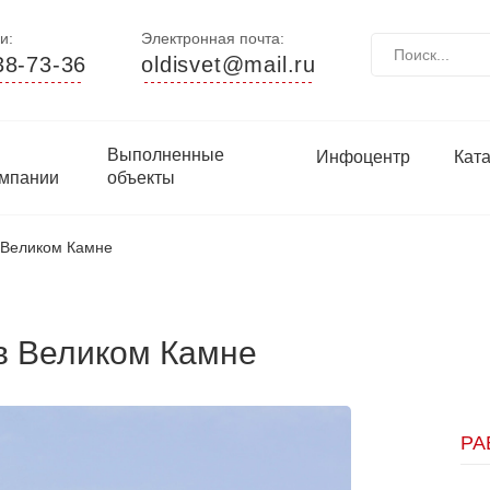
и:
Электронная почта:
38-73-36
oldisvet@mail.ru
Выполненные
Инфоцентр
Кат
мпании
объекты
 Великом Камне
в Великом Камне
РА