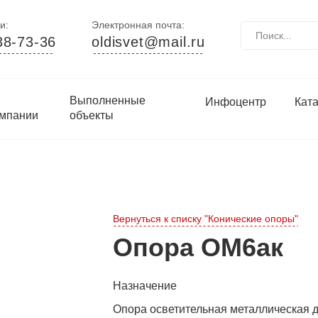
и:
Электронная почта:
38-73-36
oldisvet@mail.ru
Выполненные
Инфоцентр
Кат
мпании
объекты
Вернуться к списку "Конические опоры"
Опора ОМ6ак
Назначение
Опора осветительная металлическая д