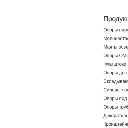
Продук
Опоры нар
Молниеотв
Мачты осв
Опоры ОМ
Флагштоки
Опоры для
Складываю
Силовые о
Опоры под 
Опоры тру
Декоратив
Кронштейн